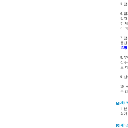
5. 
6.
입자
히 
이 
7. 
출전
13명
8.
선수
로 처
9. 
10.
수 
제4조
1.
회가
제5조