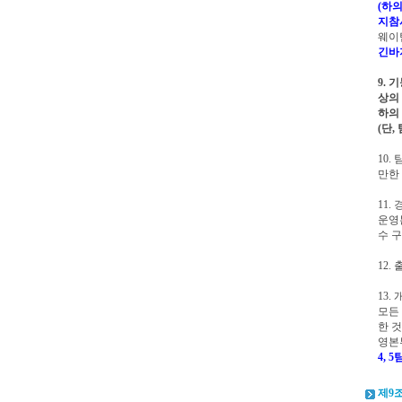
(하
지참
웨이
긴바
9. 
상의
하의
(단
10.
만한
11
운영
수 
12
13.
모든
한 
영본
4, 
제9조