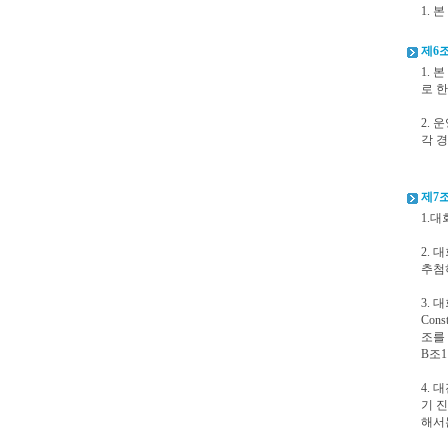
1.
제6조
1.
로 한
2.
각 
제7조
1.
2.
추첨
3.
Con
조를 
B조1
4.
기 
해서