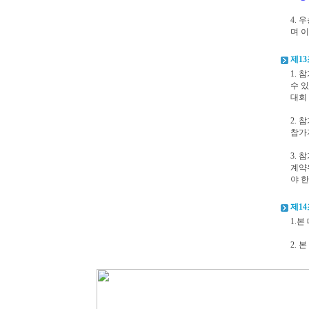
4.
며 이
제13
1. 
수 
대회
2.
참가
3.
계약
야 한
제14
1.본
2.