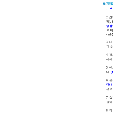
제8조
1.
본
2.
점),
승점
※ 
· 선
3.
게 승
4.
제시
5.
다.
(
6.
단내
유로
7.
필히
8. 