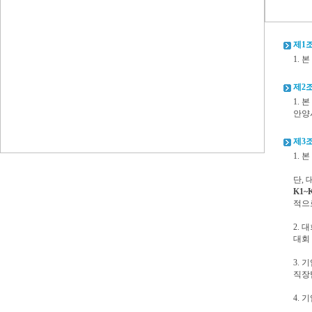
제1조
1.
제2조
1.
안양
제3조
1.
단,
K1~
적으
2.
대회
3.
직장
4.