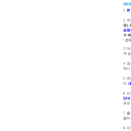
제8조
1.
본
2.
점),
승점
※ 
· 선
3.
게 승
4.
제시
5.
다.
(
6.
단내
유로
7.
필히
8. 