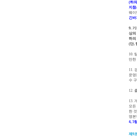
(하
지참
웨이
긴바
9. 
상의
하의
(단
10.
만한
11
운영
수 
12
13.
모든
한 
영본
4, 
제9조