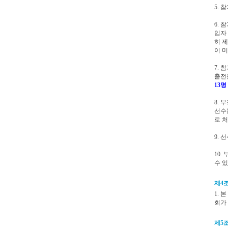
5. 
6.
입자
히 
이 
7. 
출전
13명
8.
선수
로 처
9. 
10.
수 
제4조
1.
회가
제5조