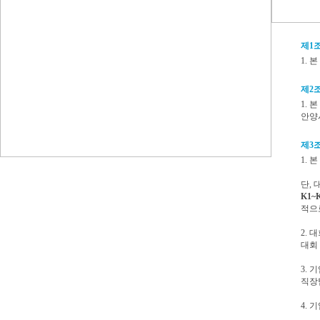
제1조
1.
제2조
1.
안양
제3조
1.
단,
K1~
적으
2.
대회
3.
직장
4.