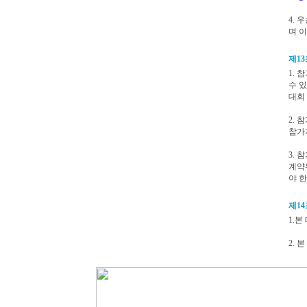
4.
며 이
제13
1. 
수 
대회
2.
참가
3.
계약
야 한
제14
1.본
2.