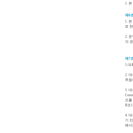
1.
제6조
1.
로 한
2.
각 
제7조
1.
2.
추첨
3.
Con
조를 
B조1
4.
기 
해서