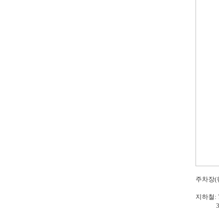
주차장(
지하철: 
3호선 