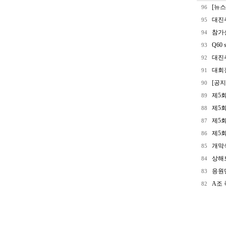
[뉴스
96
대진
95
참가
94
Q60 s
93
대진
92
대회
91
[공지
90
제5
89
제5
88
제5회
87
제5회
86
개막
85
상해
84
응원
83
A조 
82