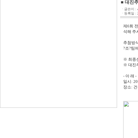
■ 대진
ㆍ글쓴이 :
ㆍ등록일 : 20
제6회 
석해 주
추첨방식
?조?팀에
※ 최종
※
대진추
- 아 래 -
일시: 20
장소: 