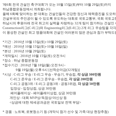
'제6회 전국 건설인 축구대회'가 오는 10월 15일(토)부터 10월 29일(토)까지
하남종합운동장에서 개최됩니다.
올해 6회째 맞이하는 본 대회는 건설인들의 건강한 정신과 체력증진을 도모
건설부국의 주인공이 될 수 있도록 유도하는 대회로 국토교통부, 국회 국토교
하남시의 후원아래 전국 최고의 실력을 자랑하는 32개 팀이 참가하는 건설인
Construction리그(C-리그)와 Engineering리그(E-리그) 2개 리그 우승팀을
이 풍성한 건설인 최고 명품대회에 건설인 여러분의 많은 관심과 참가 부탁드
*기간 : 2016년 10월 15일(토)~10월 29일(토)
*예선 : 2016년 10월 15일(토)~10월 16일(일)
*본선 : 2016년 10월 29일(토)
*개막일시 : 2016년 10월 15일(토) 오전 9시
*장소 : 하남 종합운동장
*접수기간 : 2016년 7월 18일(월) 오전 9시~
9월 19일(월) 오후 6시 [선착순마감(32개팀)]
*시상 : C-리그 우승 / E-리그 우승 - 우승기, 우승컵,
각 상금 300만원
C-리그 준우승 / E-리그 준우승 - 우승컵,
각 상금 200만원
C-리그 공동3위 / E-리그 공동3위 - 공동3위컵,
각 상금 50만원
입장상 - 입장상컵, 상금 30만원
페어플레이상 - 페어플레이상컵, 상금 30만원
개인상 - 대회 MVP상/득점상/야신상 등
<상금에 대한 제세공과금은 국토일보 전액 부담>
* 경품 : 노트북, 로봇청소기 등 (개막식 참가 선수 및 가족 대상 현장추첨)