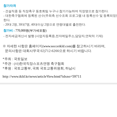
참가자격
- 건설직종 등 직장축구 동호회팀 누구나 참가가능하며 직장명으로 참가한다.
- 대한축구협회에 등록된 선수(주최측 선수조회 프로그램 내 등록선수 및 등록되었
한다.
- 20대 2명, 30대7명, 40대이상 2명으로 연령대별로 출전한다.
참가비 :
770,000원(부가세포함)
- 전자세금계산서 발행 (사업자등록증,전자메일주소,담당자,연락처 기재)
※ 자세한 사항은 홈페이지(
www.soccerkld.com
)를 참고하시기 바라며,
문의사항은 대회사무국 02)712-6266으로 하시기 바랍니다.
*주최 : 국토일보
*주관 : (사)한국직장스포츠연맹 축구협회
*후원 : 국토교통부, 국회 국토교통위원회, 하남시
http://www.ikld.kr/news/articleView.html?idxno=59711